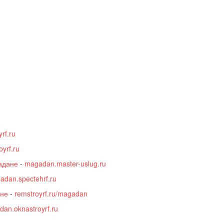
rf.ru
yrf.ru
адане
-
magadan.master-uslug.ru
adan.spectehrf.ru
ане
-
remstroyrf.ru/magadan
an.oknastroyrf.ru