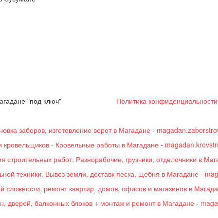
гадане "под ключ"
Политика конфиденциальности
новка заборов, изготовление ворот в Магадане
-
magadan.zaborstroy
и кровельщиков - Кровельные работы в Магадане
-
magadan.krovstro
 строительных работ. Разнорабочие, грузчики, отделочники в Маг
ьной техники. Вывоз земли, доставк песка, щебня в Магадане
-
mag
 сложности, ремонт квартир, домов, офисов и магазинов в Магад
н, дверей, балконных блоков + монтаж и ремонт в Магадане
-
magad