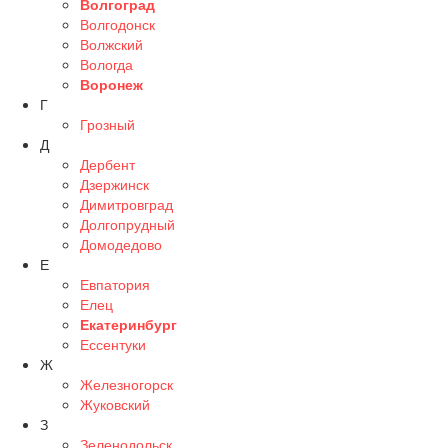
Волгоград
Волгодонск
Волжский
Вологда
Воронеж
Г
Грозный
Д
Дербент
Дзержинск
Димитровград
Долгопрудный
Домодедово
Е
Евпатория
Елец
Екатеринбург
Ессентуки
Ж
Железногорск
Жуковский
З
Зеленодольск