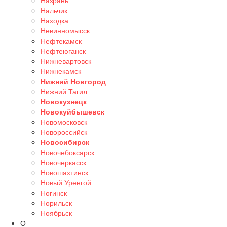
Назрань
Нальчик
Находка
Невинномысск
Нефтекамск
Нефтеюганск
Нижневартовск
Нижнекамск
Нижний Новгород
Нижний Тагил
Новокузнецк
Новокуйбышевск
Новомосковск
Новороссийск
Новосибирск
Новочебоксарск
Новочеркасск
Новошахтинск
Новый Уренгой
Ногинск
Норильск
Ноябрьск
О