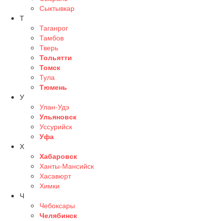
Сыктывкар
Т
Таганрог
Тамбов
Тверь
Тольятти
Томск
Тула
Тюмень
У
Улан-Удэ
Ульяновск
Уссурийск
Уфа
Х
Хабаровск
Ханты-Мансийск
Хасавюрт
Химки
Ч
Чебоксары
Челябинск