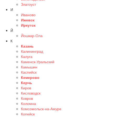
Златоуст
И
Иваново
Ижевск
Иркутск
Й
Йошкар-Ола
К
Казань
Калининград
Калуга
Каменск-Уральский
Камышин
Каспийск
Кемерово
Керчь
Киров
Кисловодск
Ковров
Коломна
Комсомольск-на-Амуре
Копейск